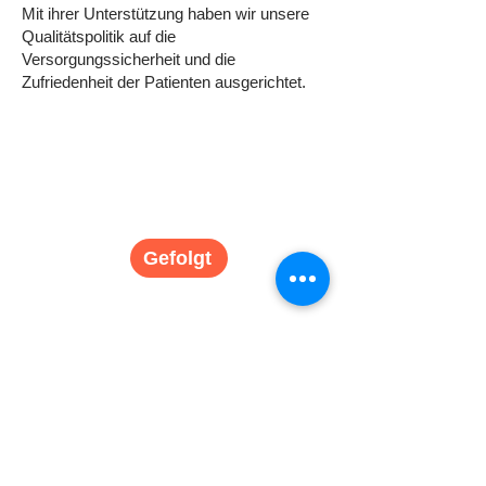
Mit ihrer Unterstützung haben wir unsere
Qualitätspolitik auf die
Versorgungssicherheit und die
Zufriedenheit der Patienten ausgerichtet.
CHARTA
WILLKOMMEN
Gefolgt
LEBEN IN MOLÈNES
Wir tun alles, damit Sie sich wie zu Hause
fühlen! Unterkunft, Verpflegung, Freizeit,
Teilhabe am Leben in der Einrichtung, Rechte
der empfangenen Person: blank